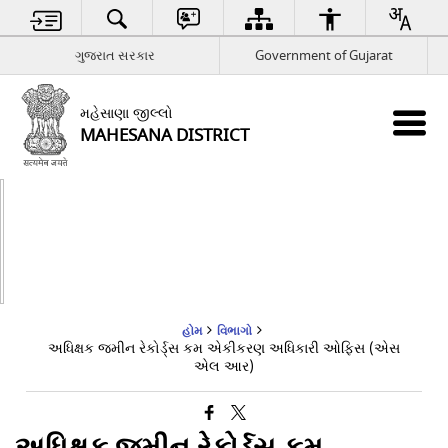
ગુજરાત સરકાર
Government of Gujarat
મહેસાણા જીલ્લો
MAHESANA DISTRICT
હોમ
વિભાગો
અધિક્ષક જમીન રેકોર્ડ્સ કમ એકીકરણ અધિકારી ઓફિસ (એસ
એલ આર)