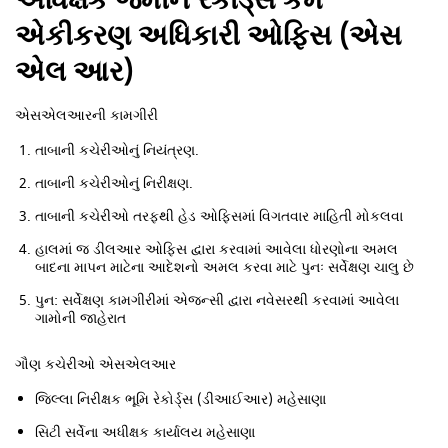
અધિક્ષક જમીન રેકોર્ડ્સ કમ
એકીકરણ અધિકારી ઓફિસ (એસ
એલ આર)
એસએલઆરની કામગીરી
તાબાની કચેરીઓનું નિયંત્રણ.
તાબાની કચેરીઓનું નિરીક્ષણ.
તાબાની કચેરીઓ તરફથી હેડ ઓફિસમાં વિગતવાર માહિતી મોકલવા
હાલમાં જ ડીલઆર ઓફિસ દ્વારા કરવામાં આવેલા ધોરણોના અમલ
બાદના માપન માટેના આદેશનો અમલ કરવા માટે પુનઃ સર્વેક્ષણ ચાલુ છે
પુન: સર્વેક્ષણ કામગીરીમાં એજન્સી દ્વારા નવેસરથી કરવામાં આવેલા
ગામોની જાહેરાત
ગૌણ કચેરીઓ એસએલઆર
જિલ્લા નિરીક્ષક ભૂમિ રેકોર્ડ્સ (ડીઆઈઆર) મહેસાણા
સિટી સર્વેના અધીક્ષક કાર્યાલય મહેસાણા