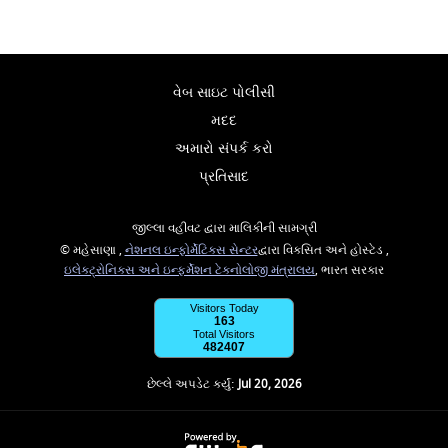
વેબ સાઇટ પોલીસી
મદદ
અમારો સંપર્ક કરો
પ્રતિસાદ
જીલ્લા વહીવટ દ્વારા માલિકીની સામગ્રી
© મહેસાણા ,
નેશનલ ઇન્ફોર્મેટિક્સ સેન્ટર
દ્વારા વિકસિત અને હોસ્ટેડ ,
ઇલેક્ટ્રોનિક્સ અને ઇન્ફર્મેશન ટેકનોલોજી મંત્રાલય
, ભારત સરકાર
Visitors Today
163
Total Visitors
482407
છેલ્લે અપડેટ કર્યું:
Jul 20, 2026