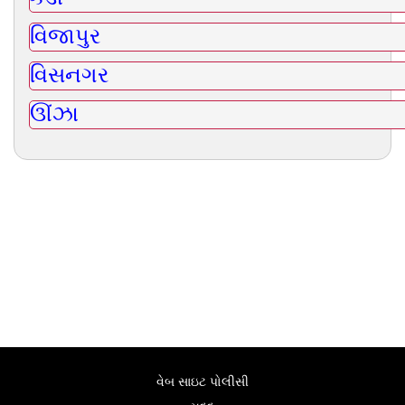
વિજાપુર
વિસનગર
ઊંઝા
વેબ સાઇટ પોલીસી