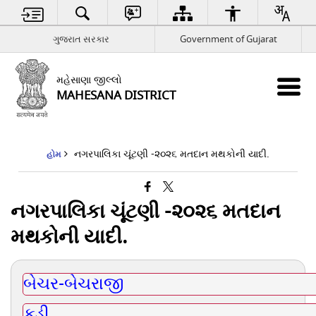
ગુજરાત સરકાર
Government of Gujarat
મહેસાણા જીલ્લો
MAHESANA DISTRICT
નગરપાલિકા ચૂંટણી -૨૦૨૬ મતદાન મથકોની યાદી.
હોમ
નગરપાલિકા ચૂંટણી -૨૦૨૬ મતદાન
મથકોની યાદી.
બેચર-બેચરાજી
કડી