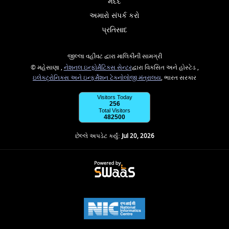
મદદ
અમારો સંપર્ક કરો
પ્રતિસાદ
જીલ્લા વહીવટ દ્વારા માલિકીની સામગ્રી
© મહેસાણા ,
નેશનલ ઇન્ફોર્મેટિક્સ સેન્ટર
દ્વારા વિકસિત અને હોસ્ટેડ ,
ઇલેક્ટ્રોનિક્સ અને ઇન્ફર્મેશન ટેકનોલોજી મંત્રાલય
, ભારત સરકાર
Visitors Today
256
Total Visitors
482500
છેલ્લે અપડેટ કર્યું:
Jul 20, 2026