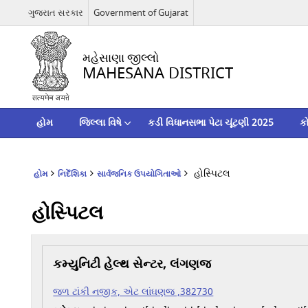
ગુજરાત સરકાર
Government of Gujarat
મહેસાણા જીલ્લો
MAHESANA DISTRICT
હોમ
જિલ્લા વિષે
કડી વિધાનસભા પેટા ચૂંટણી 2025
ક
હોસ્પિટલ
હોમ
નિર્દેશિકા
સાર્વજનિક ઉપયોગિતાઓ
હોસ્પિટલ
કમ્યુનિટી હેલ્થ સેન્ટર, લંગણજ
જળ ટાંકી નજીક, એટ લાંઘણજ ,382730