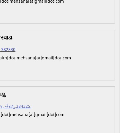
[dot]mehsana[at]gmail[dot]com
કરવાડા
ા, 382830
lth[dot]mehsana[at]gmail[dot]com
ાલુ
ીક, ખેરાલુ,384325.
h[dot]mehsana[at]gmail[dot]com