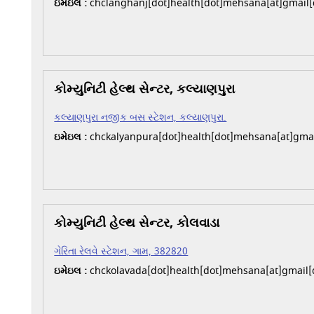
ઇમેઇલ :
chclanghanj[dot]health[dot]mehsana[at]gmail
કોમ્યુનિટી હેલ્થ સેન્ટર, કલ્યાણપુરા
કલ્યાણપુરા નજીક બસ સ્ટેશન, કલ્યાણપુરા.
ઇમેઇલ :
chckalyanpura[dot]health[dot]mehsana[at]gma
કોમ્યુનિટી હેલ્થ સેન્ટર, કોલવાડા
ગેરિતા રેલવે સ્ટેશન, ગામ, 382820
ઇમેઇલ :
chckolavada[dot]health[dot]mehsana[at]gmail