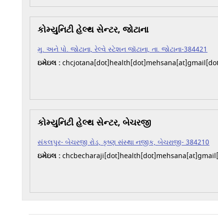
કોમ્યુનિટી હેલ્થ સેન્ટર, જોટાના
મુ. અને પો. જોટાના, રેલ્વે સ્ટેશન જૉટાના, તા. જોટાના-384421
ઇમેઇલ :
chcjotana[dot]health[dot]mehsana[at]gmail[do
કોમ્યુનિટી હેલ્થ સેન્ટર, બેચરજી
સંકલપુર- બેચરજી રોડ, કૃષ્ણ સંસ્થા નજીક, બેચરાજી- 384210
ઇમેઇલ :
chcbecharaji[dot]health[dot]mehsana[at]gmail