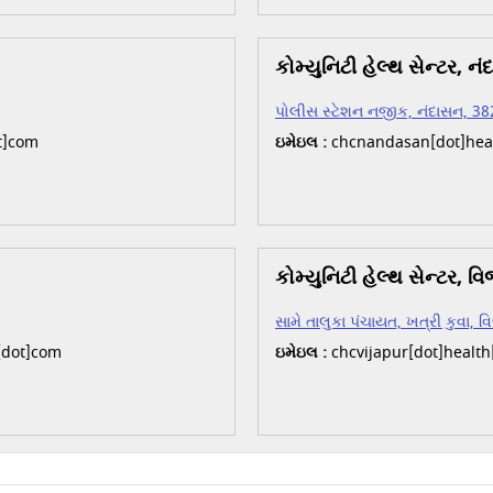
કોમ્યુનિટી હેલ્થ સેન્ટર, ન
પોલીસ સ્ટેશન નજીક, નંદાસન, 3
t]com
ઇમેઇલ :
chcnandasan[dot]heal
કોમ્યુનિટી હેલ્થ સેન્ટર, વિ
સામે તાલુકા પંચાયત, ખત્રી કુવા, 
[dot]com
ઇમેઇલ :
chcvijapur[dot]healt