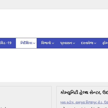
ોવિડ -19
નિર્દેશિકા
વિભાગો
પ્રવાસન
દસ્તાવેજ
ફોર્મ
કોમ્યુનિટી હેલ્થ સેન્ટર, ઉ
બસ સ્ટોપ, રામપુરા વિજાપુર રોડ, ઉ