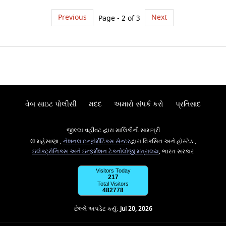
Previous
Next
Page - 2 of 3
વેબ સાઇટ પોલીસી
મદદ
અમારો સંપર્ક કરો
પ્રતિસાદ
જીલ્લા વહીવટ દ્વારા માલિકીની સામગ્રી
© મહેસાણા ,
નેશનલ ઇન્ફોર્મેટિક્સ સેન્ટર
દ્વારા વિકસિત અને હોસ્ટેડ ,
ઇલેક્ટ્રોનિક્સ અને ઇન્ફર્મેશન ટેકનોલોજી મંત્રાલય
, ભારત સરકાર
Visitors Today
217
Total Visitors
482778
છેલ્લે અપડેટ કર્યું:
Jul 20, 2026