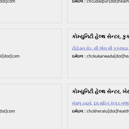
[dot]com
ઇમેઇલ :
chcudalpur[dot]healh
કોમ્યુનિટી હેલ્થ સેન્ટર, કુ
ટીંટોડાન રોડ, સી એચ સી કુકરવાડ
il[dot]com
ઇમેઇલ :
chckukarwada[dot]hea
કોમ્યુનિટી હેલ્થ સેન્ટર, ખેર
ખેરાલુ હાઇવે, દુધ સહિત કેન્દ્ર નજ
[dot]com
ઇમેઇલ :
chckheralu[dot]healt