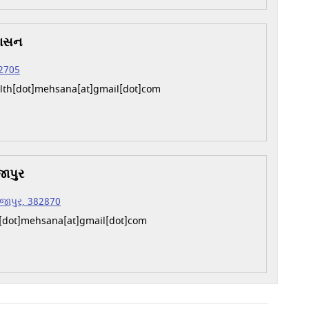
ંદાસન
82705
th[dot]mehsana[at]gmail[dot]com
જાપુર
વિજાપુર, 382870
h[dot]mehsana[at]gmail[dot]com