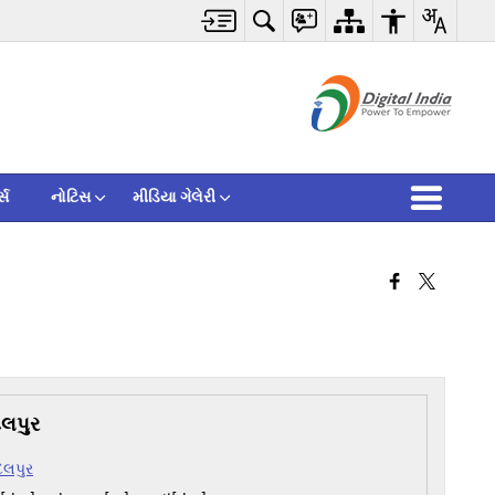
્સ
નોટિસ
મીડિયા ગેલેરી
દલપુર
દલપુર