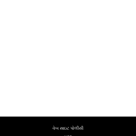
વેબ સાઇટ પોલીસી