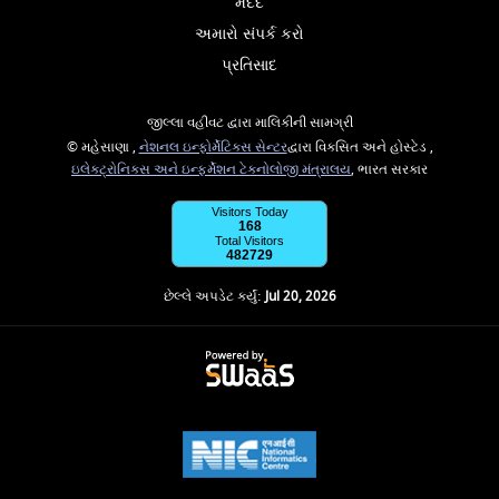
મદદ
અમારો સંપર્ક કરો
પ્રતિસાદ
જીલ્લા વહીવટ દ્વારા માલિકીની સામગ્રી
© મહેસાણા ,
નેશનલ ઇન્ફોર્મેટિક્સ સેન્ટર
દ્વારા વિકસિત અને હોસ્ટેડ ,
ઇલેક્ટ્રોનિક્સ અને ઇન્ફર્મેશન ટેકનોલોજી મંત્રાલય
, ભારત સરકાર
Visitors Today
168
Total Visitors
482729
છેલ્લે અપડેટ કર્યું:
Jul 20, 2026